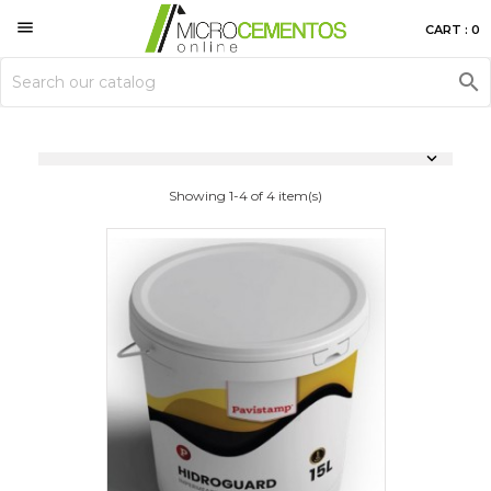

CART : 0


Showing 1-4 of 4 item(s)