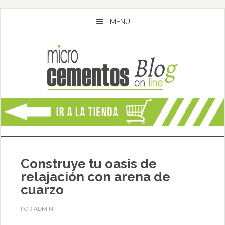
Skip
Skip
to
to
MENU
content
primary
sidebar
Construye tu oasis de
relajación con arena de
cuarzo
POR
ADMIN