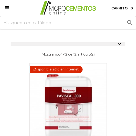

CARRITO : 0


Mostrando 1-12 de 12 artículo(s)
¡Disponible sólo en Internet!