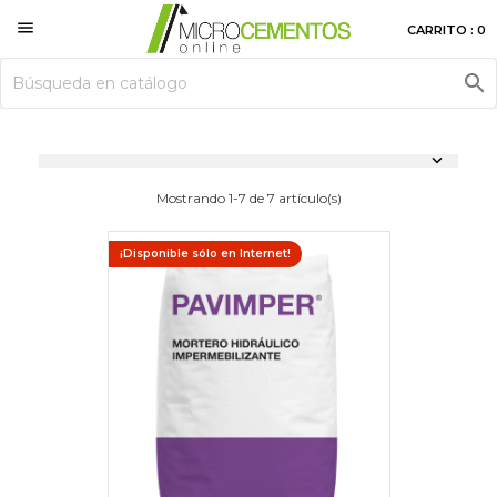

CARRITO : 0


Mostrando 1-7 de 7 artículo(s)
¡Disponible sólo en Internet!