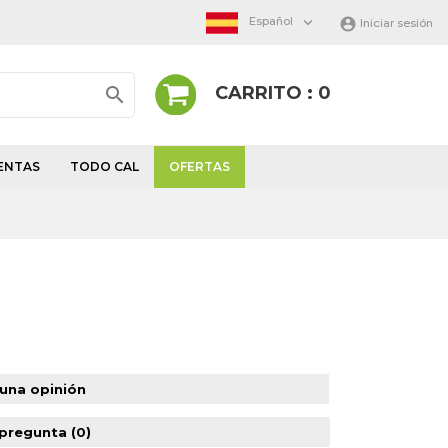

Español

Iniciar sesión
CARRITO : 0

ENTAS
TODO CAL
OFERTAS
 una opinión
 pregunta
(0)