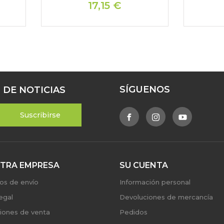
17,15 €
SÍGUENOS
 DE NOTICIAS
TRA EMPRESA
SU CUENTA
os de envío
Información personal
egal
Devoluciones de mercancía
iones de venta
Pedidos