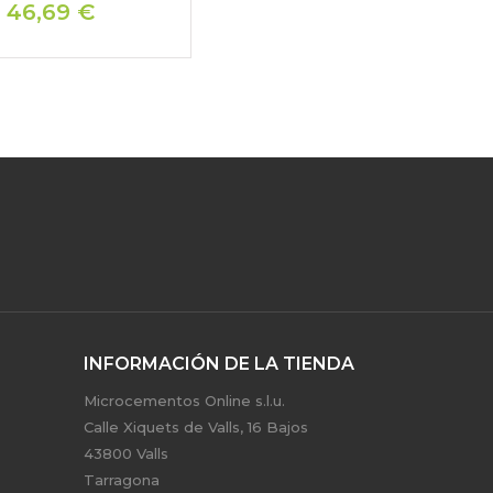
46,69 €
INFORMACIÓN DE LA TIENDA
Microcementos Online s.l.u.
Calle Xiquets de Valls, 16 Bajos
43800 Valls
Tarragona