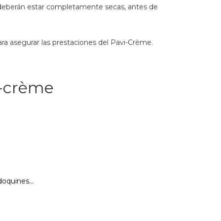
ies deberán estar completamente secas, antes de
ara asegurar las prestaciones del Pavi-Crème.
i-crème
oquines...