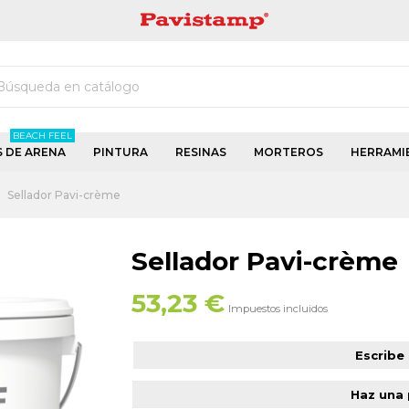
PAVISTAMP
BEACH FEEL
S DE ARENA
PINTURA
RESINAS
MORTEROS
HERRAMI
Sellador Pavi-crème
Sellador Pavi-crème
53,23 €
Impuestos incluidos
Escribe
Haz una