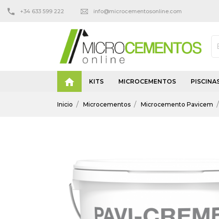
+34 633 599 222
info@microcementosonline.com

KITS
MICROCEMENTOS
PISCINA
Inicio
Microcementos
Microcemento Pavicem