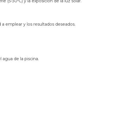
e (5-30ºC) y la exposición de la luz solar.
 a emplear y los resultados deseados.
 agua de la piscina.