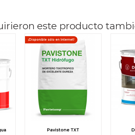
uirieron este producto tamb
¡Disponible sólo en Internet!
gua
Pavistone TXT
D