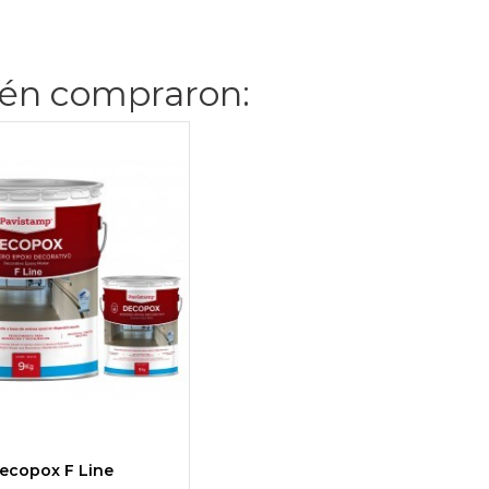
ién compraron:
ecopox F Line