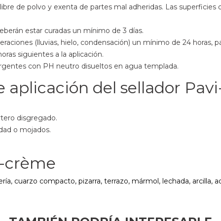
da, libre de polvo y exenta de partes mal adheridas. Las superfic
eberán estar curadas un mínimo de 3 días.
eraciones (lluvias, hielo, condensación) un mínimo de 24 horas, p
ras siguientes a la aplicación.
detergentes con PH neutro disueltos en agua templada.
aplicación del sellador Pav
rtero disgregado.
dad o mojados.
i-crème
, cuarzo compacto, pizarra, terrazo, mármol, lechada, arcilla, ad