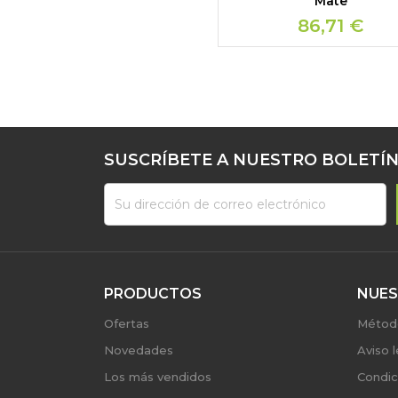
Mate
86,71 €
SUSCRÍBETE A NUESTRO BOLETÍN
PRODUCTOS
NUES
Ofertas
Métod
Novedades
Aviso l
Los más vendidos
Condic