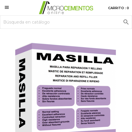

CARRITO : 0
