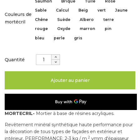
Saumon
Brique
Tuile
Rose
Sable
Calcul
Beig
vert
Jaune
Couleurs de
Chêne
Suède
Albero
terre
mortécril
rouge
Oxyde
marron
pin
bleu
perle
gris
Quantité
Ajouter au panier
MORTECRIL-
Mortier à base de résines acryliques.
Revêtement minéral synthétique haute performance pour
la décoration de tous types de façades en extérieur et
2
intérieur. PERFORMANCE: 2-3 kg / m
ymm d'épaisseur