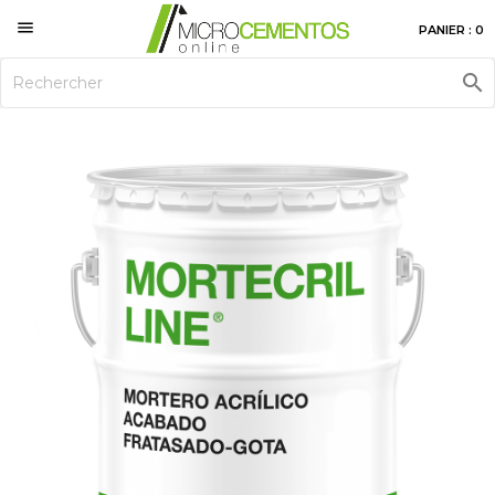

PANIER : 0
