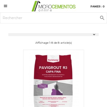

PANIER : 0


Affichage 1-8 de 8 article(s)