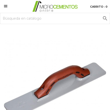

CARRITO : 0
