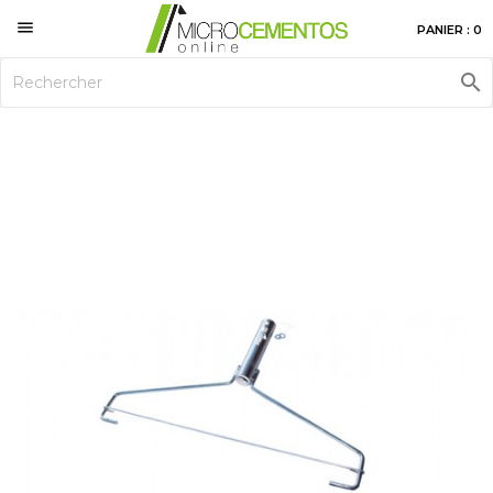

PANIER : 0
