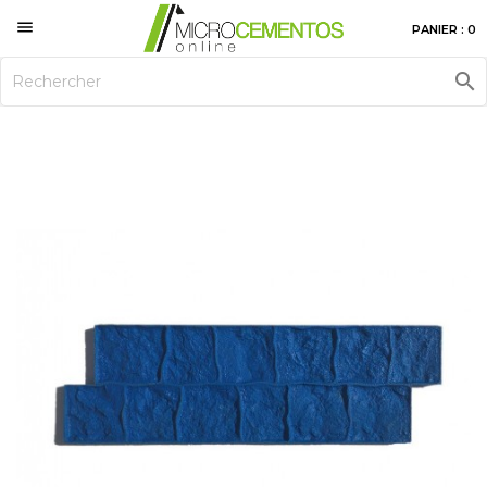

PANIER : 0
