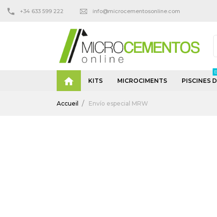
+34 633 599 222
info@microcementosonline.com

KITS
MICROCIMENTS
PISCINES 
Accueil
Envío especial MRW