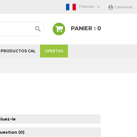

Français

Connexion
PANIER : 0

PRODUCTOS CAL
OFERTAS
luez-le
question
(0)