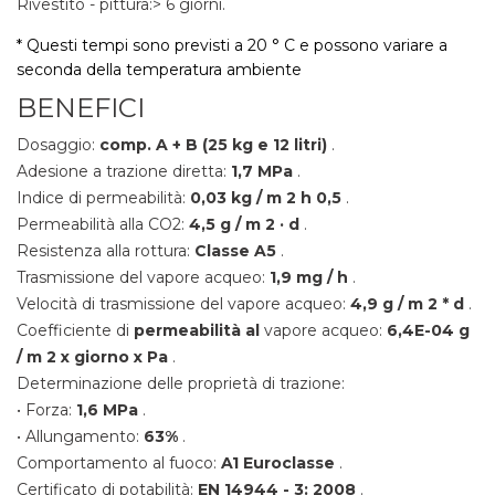
Rivestito - pittura:> 6 giorni.
* Questi tempi sono previsti a 20 ° C e possono variare a
seconda della temperatura ambiente
BENEFICI
Dosaggio:
comp. A + B (25 kg e 12 litri)
.
Adesione a trazione diretta:
1,7 MPa
.
Indice di permeabilità:
0,03 kg / m
2 h
0,5
.
Permeabilità alla CO2:
4,5 g / m
2 · d
.
Resistenza alla rottura:
Classe A5
.
Trasmissione del vapore acqueo:
1,9 mg / h
.
Velocità di trasmissione del vapore acqueo:
4,9 g / m
2 * d
.
Coefficiente di
permeabilità al
vapore acqueo:
6,4E-04 g
/ m
2 x giorno x Pa
.
Determinazione delle proprietà di trazione:
• Forza:
1,6 MPa
.
• Allungamento:
63%
.
Comportamento al fuoco:
A1 Euroclasse
.
Certificato di potabilità:
EN 14944 - 3: 2008
.