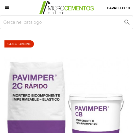

CARRELLO : 0

SOLO ONLINE
SOLO ONLINE