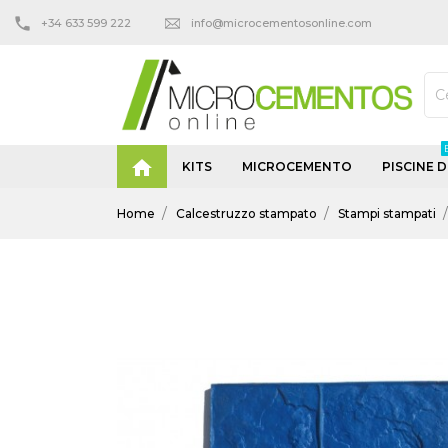
+34 633 599 222
info@microcementosonline.com

KITS
MICROCEMENTO
PISCINE D
Home
Calcestruzzo stampato
Stampi stampati