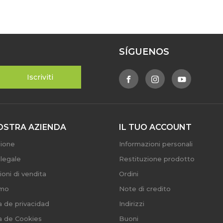
SÍGUENOS
OSTRA AZIENDA
IL TUO ACCOUNT
ione
Informazioni personali
 legale
Restituzione prodotto
ioni di vendita
Ordini
amo
Note di credito
ca de privacidad
Indirizzi
ca de Cookies
Buoni