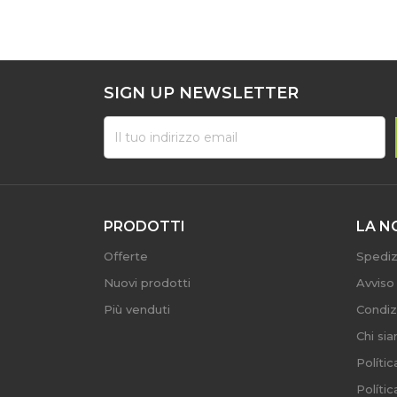
SIGN UP NEWSLETTER
PRODOTTI
LA N
Offerte
Spediz
Nuovi prodotti
Avviso
Più venduti
Condiz
Chi si
Políti
Políti