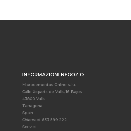
INFORMAZIONI NEGOZIO
Microcementos Online s.l.u.
Calle Xiquets de Valls, 16 Bajos
43800 Valls
Tarragona
Spain
Chiamaci:
633 599 222
Scrivici: