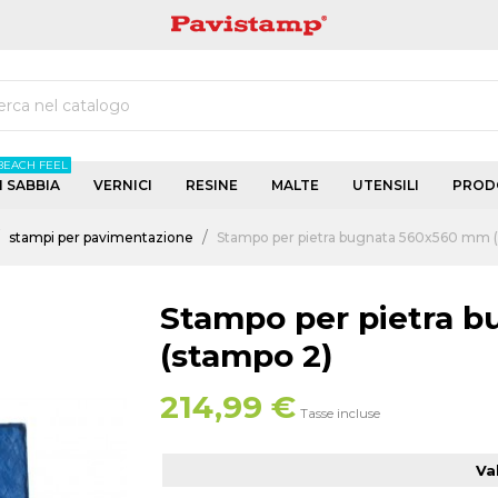
PAVISTAMP
BEACH FEEL
I SABBIA
VERNICI
RESINE
MALTE
UTENSILI
PRODO
stampi per pavimentazione
Stampo per pietra bugnata 560x560 mm 
Stampo per pietra 
(stampo 2)
214,99 €
Tasse incluse
Va