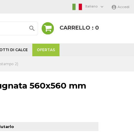

Italiano

Accedi
CARRELLO : 0

TTI DI CALCE
OFERTAS
(stampo 2)
bugnata 560x560 mm
lutarlo